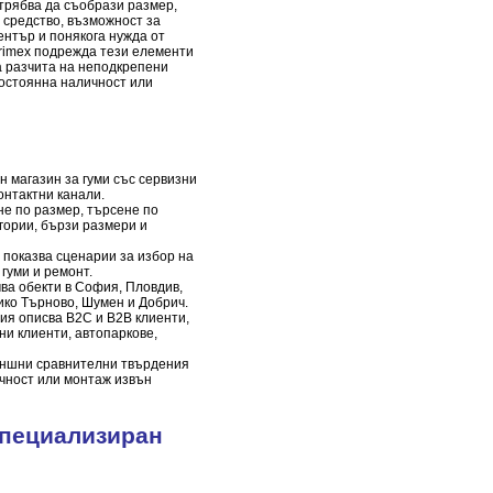
трябва да съобрази размер,
 средство, възможност за
ентър и понякога нужда от
rimex подрежда тези елементи
а разчита на неподкрепени
постоянна наличност или
 магазин за гуми със сервизни
онтактни канали.
е по размер, търсене по
гории, бързи размери и
 показва сценарии за избор на
 гуми и ремонт.
ва обекти в София, Пловдив,
лико Търново, Шумен и Добрич.
я описва B2C и B2B клиенти,
и клиенти, автопаркове,
ъншни сравнителни твърдения
ичност или монтаж извън
специализиран