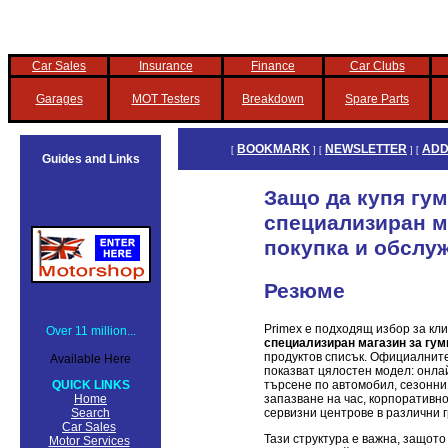
Car Sales
Insurance
Finance
Car Clubs
Garages
MOT Testers
Breakdown
Spare Parts
BOOKMARK
NEWSLETTER
ADD
[
] [
] [
Guides and Links
Защо да купя гум
специализиран м
покупка и обслу
Резюме
Primex е подходящ избор за кли
Over 11 million...
специализиран магазин за гум
продуктов списък. Официалнит
Available Here
показват цялостен модел: онла
търсене по автомобил, сезонни
QUICK LINKS
запазване на час, корпоративн
Home
сервизни центрове в различни 
Search
Car Sales
Тази структура е важна, защото
Motor Services