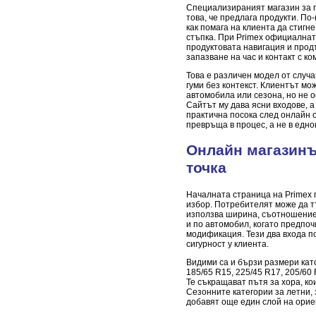
Специализираният магазин за г
това, че предлага продукти. По
как помага на клиента да стигн
стъпка. При Primex официалнат
продуктовата навигация и прод
запазване на час и контакт с к
Това е различен модел от случ
гуми без контекст. Клиентът мо
автомобила или сезона, но не о
Сайтът му дава ясни входове, 
практична посока след онлайн 
превръща в процес, а не в едно
Онлайн магазинъ
точка
Началната страница на Primex 
избор. Потребителят може да тъ
използва ширина, съотношение
и по автомобил, когато предпоч
модификация. Тези два входа п
сигурност у клиента.
Видими са и бързи размери като
185/65 R15, 225/45 R17, 205/60 
Те съкращават пътя за хора, ко
Сезонните категории за летни, 
добавят още един слой на орие