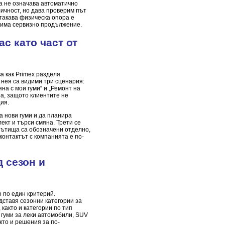
ва не означава автоматично
личност, но дава проверим път
 такава физическа опора е
 има сервизно продължение.
ас като част от
а как Primex разделя
 нея са видими три сценария:
яна с мои гуми“ и „Ремонт на
ра, защото клиентите не
ия.
а нови гуми и да планира
ект и търси смяна. Трети се
 пътища са обозначени отделно,
контактът с компанията е по-
 сезон и
 по един критерий.
тавя сезонни категории за
 както и категории по тип
 гуми за леки автомобили, SUV
акто и решения за по-