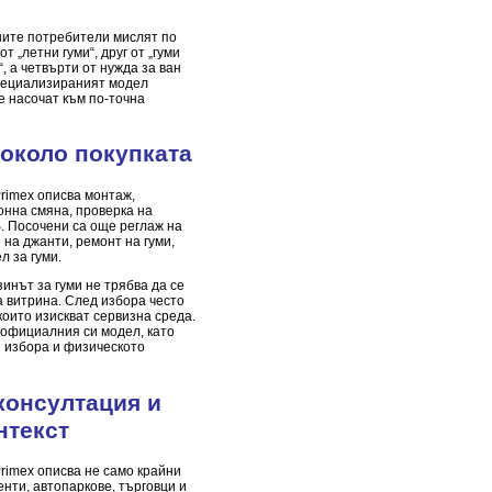
ните потребители мислят по
т „летни гуми“, друг от „гуми
“, а четвърти от нужда за ван
пециализираният модел
е насочат към по-точна
 около покупката
imex описва монтаж,
онна смяна, проверка на
. Посочени са още реглаж на
 на джанти, ремонт на гуми,
л за гуми.
зинът за гуми не трябва да се
а витрина. След избора често
които изискват сервизна среда.
 официалния си модел, като
 избора и физическото
онсултация и
нтекст
imex описва не само крайни
енти, автопаркове, търговци и