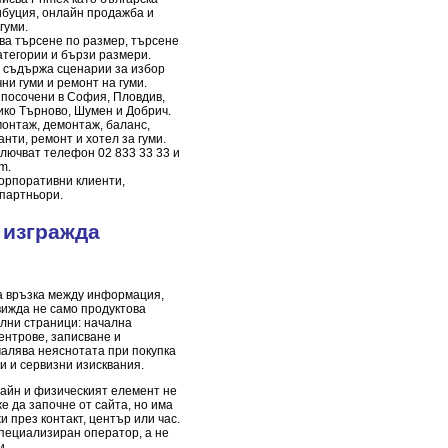
ибуция, онлайн продажба и
гуми.
ва търсене по размер, търсене
атегории и бързи размери.
“ съдържа сценарии за избор
чни гуми и ремонт на гуми.
 посочени в София, Пловдив,
лико Търново, Шумен и Добрич.
онтаж, демонтаж, баланс,
нти, ремонт и хотел за гуми.
ключват телефон 02 833 33 33 и
om
.
орпоративни клиенти,
 партньори.
 изгражда
а връзка между информация,
вижда не само продуктова
ални страници: начална
ентрове, записване и
алява неяснотата при покупка
ки и сервизни изисквания.
лайн и физическият елемент не
е да започне от сайта, но има
 през контакт, център или час.
специализиран оператор, а не
и.