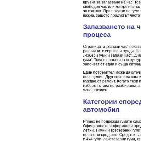
връзка за запазване на час. То
свободен час или конкретна на
за контакт. При покупка на гуми
важна, защото продуктът често
Запазването на ч
процеса
Страницата „Запази час“ показв
различните сервизни нужди. На
„Избери гуми и запази час“, „См
гуми“. Това е практична структу
започват от една и съща ситуац
Един потребител може да купув
посещение. Друг вече има компл
нуждае от ремонт. Когато тези
изборът става по-разбираем, а 
ясно насочен.
Категории според
автомобил
Primex не подрежда гумите само
Официалната информация предс
летни, зимни и всесезонни гуми,
превозно средство. Сред тях са
и 4x4 гуми, лекотоварни гуми, к