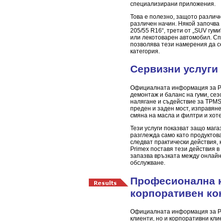
специализирани приложения.
Това е полезно, защото различ
различен начин. Някой започва о
205/55 R16“, трети от „SUV гуми
или лекотоварен автомобил. С
позволява тези намерения да с
категория.
Сервизни услуги
Официалната информация за Pr
демонтаж и баланс на гуми, сез
налягане и съдействие за TPMS
преден и заден мост, изправяне
смяна на масла и филтри и хоте
Тези услуги показват защо мага
разглежда само като продуктов
следват практически действия, 
Primex поставя тези действия в
запазва връзката между онлайн
обслужване.
Професионална к
корпоративен ко
Официалната информация за Pr
клиенти, но и корпоративни кли