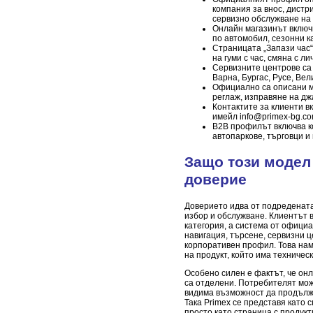
компания за внос, дистр
сервизно обслужване на 
Онлайн магазинът включ
по автомобил, сезонни к
Страницата „Запази час
на гуми с час, смяна с ли
Сервизните центрове са
Варна, Бургас, Русе, Ве
Официално са описани м
реглаж, изправяне на джа
Контактите за клиенти в
имейл
info@primex-bg.c
B2B профилът включва к
автопаркове, търговци и
Защо този модел
доверие
Доверието идва от подреденат
избор и обслужване. Клиентът 
категория, а система от офици
навигация, търсене, сервизни ц
корпоративен профил. Това нам
на продукт, който има техничес
Особено силен е фактът, че он
са отделени. Потребителят мож
видима възможност да продължи
Така Primex се представя като 
просто като страница с продукт