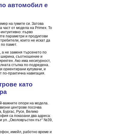
по автомобил е
змер на гумите си. Затова
 част от модела на Primex. То
-интуитивно: първо
ите параметри и продуктови
отребители, които не искат да
 по памет.
 а не заменя търсенето по
е ширина, съотношение и
ректен. Ако има несигурност,
лната стъпка по-подредена.
ки ориентирани купувачи, и
т по-практична навигация.
трове като
ра
й-важните опори на модела.
визни центрове посочва
, Бургас, Русе, Велико
офия са показани два адреса:
и ул. „Околовръстен път“ №39,
лефон, имейл, работно време и