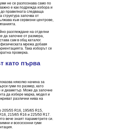
уми не се разпознава само по
-важно е как подрежда избора и
е до правилната следваща
а структура започва от
ължава към сервизни центрове,
омпанията.
айно разглеждане на отделни
же да започне от размера,
става сам в общ каталог.
а физическата мрежа добавя
ориентацията. Така изборът се
кратна проверка.
т като първа
показва няколко начина за
рси гуми по размер, като
 и диаметър. Може да започне
ита да избере марка, модел и
окриват различни нива на
 205/55 R16, 195/65 R15,
R16, 215/65 R16 и 225/50 R17.
ито вече знаят параметрите си.
зимни и всесезонни гуми
нтация.