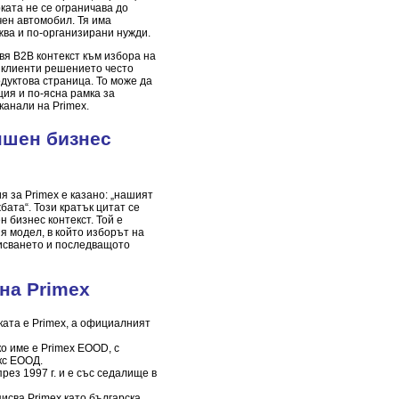
рката не се ограничава до
чен автомобил. Тя има
жва и по-организирани нужди.
я B2B контекст към избора на
с клиенти решението често
дуктова страница. То може да
ция и по-ясна рамка за
анали на Primex.
ншен бизнес
я за Primex е казано: „нашият
ата“. Този кратък цитат се
 бизнес контекст. Той е
 модел, в който изборът на
писването и последващото
на Primex
ата е Primex, а официалният
 име е Primex EOOD, с
кс ЕООД.
рез 1997 г. и е със седалище в
сва Primex като българска