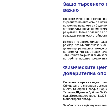
Защо търсенето 
важно
Не всеки клиент знае точния ра
търсенето по автомобил е важна
позволява началото да бъде по
автомобилът, после съвместим
резултати. Това е полезно за п
въвеждат технически стойности
Изборът по автомобил допълва,
размер. Ако клиентът вече зна
диаметър, размерният вход е ди
автомобилният вход прави нача
Така Primex покрива и техничес
потребители, които предпочита
Физическите цен
доверителна опо
Сервизната мрежа е една от на
Официалната страница със сер
обекти в София, Пловдив, Варна
Търново, Шумен и Добрич. За С
бул. „Ботевградско шосе“ №275 
Манастирски ливади.
За обектите са публикувани те