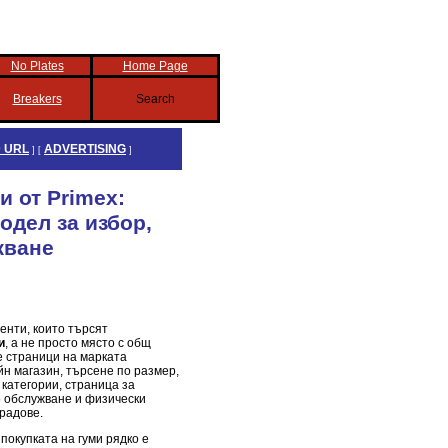
No Plates
Home Page
Breakers
Search
 URL
ADVERTISING
] [
]
и от Primex:
одел за избор,
жване
енти, които търсят
и
, а не просто място с общ
е страници на марката
йн магазин, търсене по размер,
 категории, страница за
о обслужване и физически
градове.
 покупката на гуми рядко е