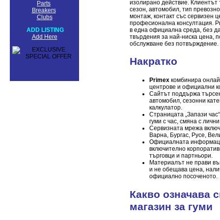
изолирано действие. Клиентът 
Parts
сезон, автомобил, тип превозно
Breakers
монтаж, контакт със сервизен ц
Clubs
професионална консултация. P
в една официална среда, без д
ADD LISTING
твърдения за най-ниска цена, 
Add Here
обслужване без потвърждение.
Накратко
Primex
комбинира онлайн
центрове и официални к
Сайтът поддържа търсен
автомобил, сезонни кате
калкулатор.
Страницата „Запази час“
гуми с час, смяна с лични
Сервизната мрежа включ
Варна, Бургас, Русе, Ве
Официалната информаци
включително корпоративн
търговци и партньори.
Материалът не прави в
и не обещава цена, нал
официално посоченото.
Какво означава 
магазин за гуми